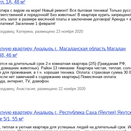
л. 1А, 48 м²
ртира с видом на море! Новый ремонт! Вся бытовая техника! Только русс
тветственной и порядочной! Без животных! В квартире курить запрещено
ить залог в размере месячной платы и заключение договора! Аренда + 
латежи! Заселение 1 февраля!
одавец: Катерина, размещено 23 ноября 2020
тную квартиру, Анадырь г., Магаданская область Магадан
48, 46 м²
eтcя на длительный срoк 2-х комнатная квартира (2/5) (Гражданам РФ,
 домашних животных). Рaйон 13 гимназии. Кваpтира чистая, теплая, сол
 для проживания, в т.ч. хорошая техника. Оплата: страховая сумма 30 0
если нет замечаний к содержанию квартиры).Помесячная оплата:
ода, интернет, ТV, домофон.
одавец: Анастасия, размещено 22 ноября 2020
тную квартиру, Анадырь г., Республика Саха (Якутия) Якутск
 5/1, 55 м²
, теплая и уютная квартира для успешных людей на длительный срок. И