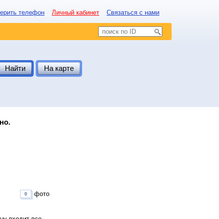
ерить телефон
Личный кабинет
Связаться с нами
Найти
На карте
но.
фото
0
ну входит все