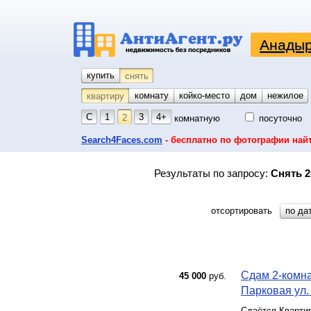
Анадыр
купить
снять
комнату
койко-место
дом
гараж
участок
нежилое
квартиру
С
1
3
4+
2
комнатную
посуточно
Search4Faces.com
- бесплатно по фотографии най
Результаты по запросу:
Снять 2
отсортировать
по да
Сдам 2-комна
45 000
руб.
Парковая ул. 
Сдаётся Квартир