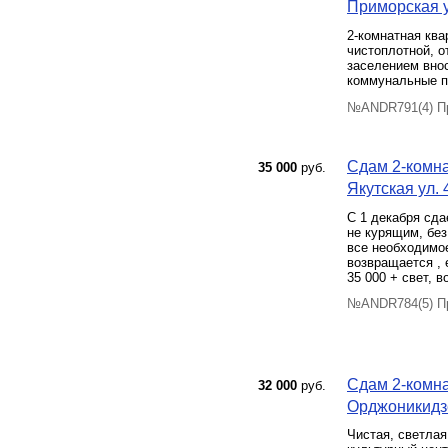
Приморская у
2-комнатная ква
чистоплотной, о
заселением внос
коммунальные п
№ANDR791(4) Пр
Сдам 2-комна
35 000
руб.
Якутская ул. 
C 1 декабpя cда
не курящим, без
все необходимое
возвращается , 
35 000 + свет, в
№ANDR784(5) Пр
Сдам 2-комна
32 000
руб.
Орджоникидзе
Чистая, светлая