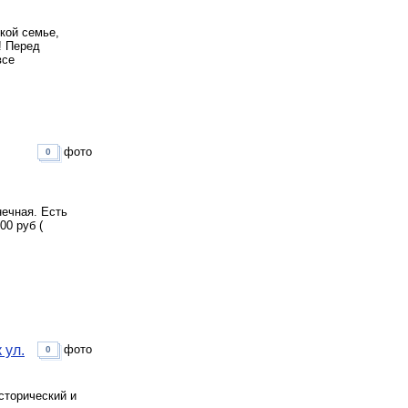
кой семье,
! Перед
все
фото
0
нечная. Есть
00 руб (
 ул.
фото
0
сторический и