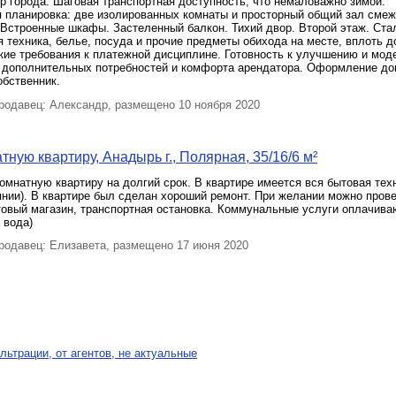
р города. Шаговая транспортная доступность, что немаловажно зимой.
 планировка: две изолированных комнаты и просторный общий зал смеж
 Встроенные шкафы. Застеленный балкон. Тихий двор. Второй этаж. Ста
 техника, белье, посуда и прочие предметы обихода на месте, вплоть д
кие требования к платежной дисциплине. Готовность к улучшению и мод
 дополнительных потребностей и комфорта арендатора. Оформление до
обственник.
одавец: Александр, размещено 10 ноября 2020
тную квартиру, Анадырь г., Полярная, 35/16/6 м²
омнатную квартиру на долгий срок. В квартире имеется вся бытовая техн
нии). В квартире был сделан хороший ремонт. При желании можно прове
товый магазин, транспортная остановка. Коммунальные услуги оплачива
 вода)
одавец: Елизавета, размещено 17 июня 2020
льтрации, от агентов, не актуальные