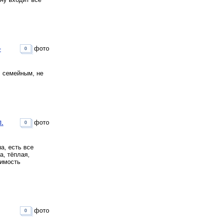
-
фото
0
, семейным, не
.
фото
0
а, есть все
а, тёплая,
оимость
фото
0