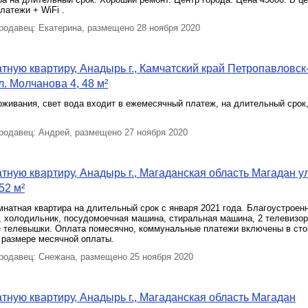
атежи + WiFi .
одавец: Екатерина, размещено 28 ноября 2020
тную квартиру, Анадырь г., Камчатский край Петропавловск
л. Молчанова 4, 48 м²
оживания, свет вода входит в ежемесячный платеж, на длительный срок
одавец: Андрей, размещено 27 ноября 2020
тную квартиру, Анадырь г., Магаданская область Магадан ул
52 м²
натная квартира на длительный срок с января 2021 года. Благоустроенн
 холодильник, посудомоечная машина, стиральная машина, 2 телевизор
не телевышки. Оплата помесячно, коммунальные платежи включены в ст
 размере месячной оплаты.
одавец: Снежана, размещено 25 ноября 2020
тную квартиру, Анадырь г., Магаданская область Магадан