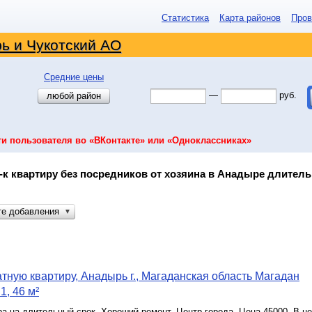
Статистика
Карта районов
Пров
ь и Чукотский АО
Средние цены
—
руб.
любой район
ти пользователя во «ВКонтакте» или «Одноклассниках»
-к квартиру без посредников от хозяина в Анадыре длитель
те добавления
▼
тную квартиру, Анадырь г., Магаданская область Магадан
1, 46 м²
а на длительный срок. Хороший ремонт. Центр города. Цена 45000. В це