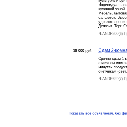
культурный цент
Индивидуальная
кухонной зоной.
Мебель, бытовая
салфеток. Высо
удовлетворения
Депозит. Торг. С
№ANDR809(6) Пр
Сдам 2-комна
18 000
руб.
Срочно сдам 1-к
отличном состоя
минутах продук
счетчикам (свет,
№ANDR629(7) Пр
Показать все объявления, без фи