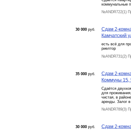
коммунальные пл
№ANDR722(1) Пр
Сдам 2-комна
30 000
руб.
Камчатский у
есть всё для пр
риелтор
№ANDR731(2) Пр
Сдам 2-комна
35 000
руб.
Коммуны 15, 
Сдаётся двухком
для проживания,
чистая, в райо
аренды. Залог в
№ANDR789(3) Пр
Сдам 2-комна
30 000
руб.