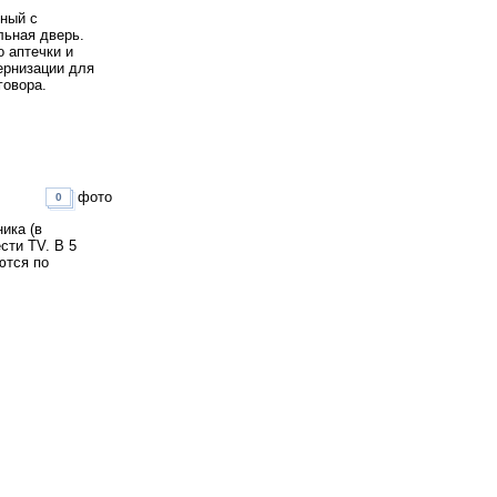
ный с
льная дверь.
о аптечки и
ернизации для
говора.
фото
0
ика (в
сти TV. В 5
ются по