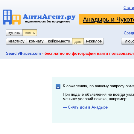
Стати
Анадырь и Чукот
купить
снять
Сред
квартиру
комнату
койко-место
гараж
участок
нежилое
любо
дом
Search4Faces.com
- бесплатно по фотографии найти пользовател
К сожалению, по вашему запросу объя
При подаче объявления не всегда ука
меньше условий поиска, например:
— Снять дом в Анадыре