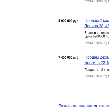
№ANDR1656(5) П
Продам 2-ком
5 900 000
руб.
Ленина 38, 43
В связи с перее
Цена 5900000.То
№ANDR1653(6) П
Продам 2-ком
7 400 000
руб.
Берзиня 22, 5
Продаётся 2-х к
№ANDR1629(7) П
Показать все объявления, без фи