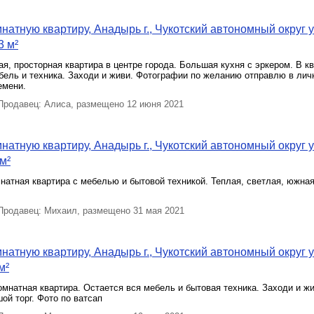
натную квартиру, Анадырь г., Чукотский автономный округ у
3 м²
я, просторная квартира в центре города. Большая кухня с эркером. В к
бель и техника. Заходи и живи. Фотографии по желанию отправлю в личк
емени.
родавец: Алиса, размещено 12 июня 2021
натную квартиру, Анадырь г., Чукотский автономный округ у
 м²
натная квартира с мебелью и бытовой техникой. Теплая, светлая, южная
родавец: Михаил, размещено 31 мая 2021
натную квартиру, Анадырь г., Чукотский автономный округ у
м²
омнатная квартира. Остается вся мебель и бытовая техника. Заходи и ж
ой торг. Фото по ватсап