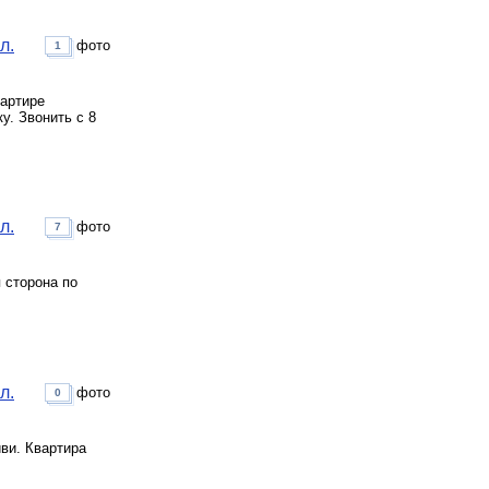
л.
фото
1
вартире
у. Звонить с 8
л.
фото
7
 сторона по
л.
фото
0
иви. Квартира