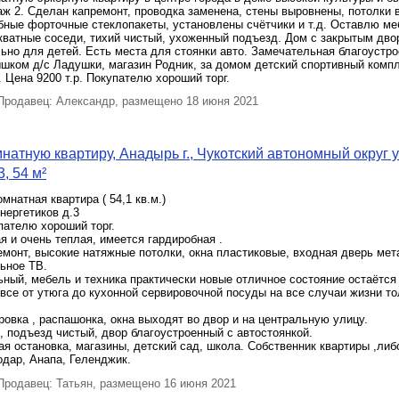
аж 2. Сделан капремонт, проводка заменена, стены выровнены, потолки 
ные форточные стеклопакеты, установлены счётчики и т.д. Оставлю ме
ватные соседи, тихий чистый, ухоженный подъезд. Дом с закрытым дво
ьно для детей. Есть места для стоянки авто. Замечательная благоустр
шком д/с Ладушки, магазин Родник, за домом детский спортивный компл
 Цена 9200 т.р. Покупателю хороший торг.
родавец: Александр, размещено 18 июня 2021
натную квартиру, Анадырь г., Чукотский автономный округ у
, 54 м²
мнатная квартира ( 54,1 кв.м.)
Энергетиков д.3
пателю хороший торг.
я и очень теплая, имеется гардиробная .
монт, высокие натяжные потолки, окна пластиковые, входная дверь мет
льное ТВ.
ный, мебель и техника практически новые отличное состояние остаётся 
 все от утюга до кухонной сервировочной посуды на все случаи жизни т
овка , распашонка, окна выходят во двор и на центральную улицу.
 подъезд чистый, двор благоустроенный с автостоянкой.
я остановка, магазины, детский сад, школа. Собственник квартиры ,либ
дар, Анапа, Геленджик.
родавец: Татьян, размещено 16 июня 2021