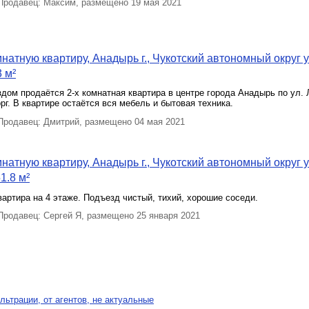
родавец: Максим, размещено 19 мая 2021
натную квартиру, Анадырь г., Чукотский автономный округ у
 м²
здом продаётся 2-х комнатная квартира в центре города Анадырь по ул. 
рг. В квартире остаётся вся мебель и бытовая техника.
родавец: Дмитрий, размещено 04 мая 2021
натную квартиру, Анадырь г., Чукотский автономный округ у
1.8 м²
вартира на 4 этаже. Подъезд чистый, тихий, хорошие соседи.
родавец: Сергей Я, размещено 25 января 2021
льтрации, от агентов, не актуальные