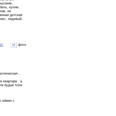
высокие,
бель, кухню.
ром, не
оенная детская
екс, ледовый,
л.
фото
18
аллическая ,
в квартире , а
оли будни толи
о обмен с