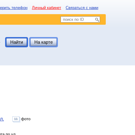
ерить телефон
Личный кабинет
Связаться с нами
.
Найти
На карте
л.
фото
11
та по ул.