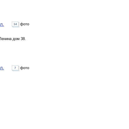
л.
фото
14
Ленина дом 38.
л.
фото
7