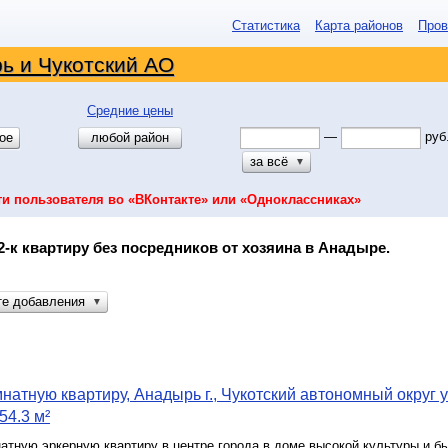
Статистика
Карта районов
Пров
ь и Чукотский АО
Средние цены
—
руб
ое
любой район
за всё
▼
ти пользователя во «ВКонтакте» или «Одноклассниках»
2-к квартиру без посредников от хозяина в Анадыре.
те добавления
▼
натную квартиру, Анадырь г., Чукотский автономный округ у
54.3 м²
атную эркерную квартиру в центре города в доме высокой культуры и бы