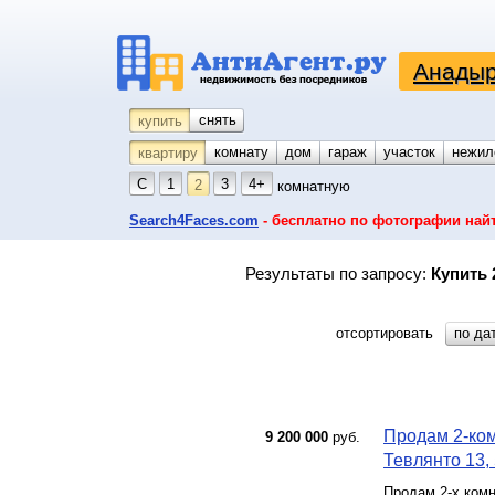
Анадыр
снять
купить
комнату
койко-место
дом
гараж
участок
нежил
квартиру
С
1
3
4+
2
комнатную
Search4Faces.com
- бесплатно по фотографии най
Результаты по запросу:
Купить 
отсортировать
по да
Продам 2-ком
9 200 000
руб.
Тевлянто 13, 
Продам 2-х комн